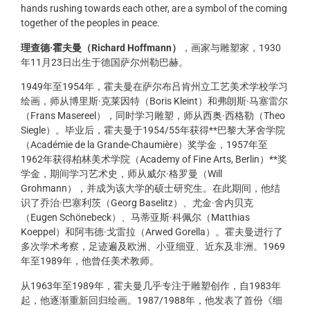
hands rushing towards each other, are a symbol of the coming
together of the peoples in peace.
理
查德·
霍夫曼（Richard Hoffmann
）
，画家与雕塑家，1930
年11月23日出生于德国萨尔州勒巴赫。
1949年至1954年，霍夫曼在萨尔布吕肯州立工艺美术学校学习
绘画，师从博里斯·克莱因特（Boris Kleint）和弗朗斯·马塞雷尔
（Frans Masereel），同时学习雕塑，师从西奥·西格勒（Theo
Siegle）。毕业后，霍夫曼于1954/55年获得**巴黎大茅舍学院
（Académie de la Grande-Chaumière）奖学金，1957年至
1962年获得柏林美术学院（Academy of Fine Arts, Berlin）**奖
学金，期间学习艺术史，师从威尔·格罗曼（Will
Grohmann），并成为该大学的硕士研究生。在此期间，他结
识了乔治·巴塞利茨（Georg Baselitz）、尤金·舍内贝克
（Eugen Schönebeck）、马蒂亚斯·科佩尔（Matthias
Koeppel）和阿韦德·戈雷拉（Arwed Gorella）。霍夫曼进行了
多次学术考察，足迹遍及欧洲、小亚细亚、近东及非洲。1969
年至1989年，他曾任美术教师。
从1963年至1989年，霍夫曼几乎专注于雕塑创作，自1983年
起，他逐渐重新回归绘画。1987/1988年，他发表了首份《细