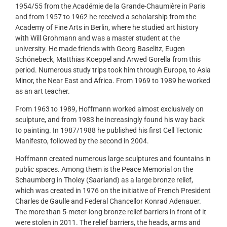
1954/55 from the Académie de la Grande-Chaumière in Paris
and from 1957 to 1962 he received a scholarship from the
Academy of Fine Arts in Berlin, where he studied art history
with Will Grohmann and was a master student at the
university. He made friends with Georg Baselitz, Eugen
Schönebeck, Matthias Koeppel and Arwed Gorella from this
period. Numerous study trips took him through Europe, to Asia
Minor, the Near East and Africa. From 1969 to 1989 he worked
as an art teacher.
From 1963 to 1989, Hoffmann worked almost exclusively on
sculpture, and from 1983 he increasingly found his way back
to painting. In 1987/1988 he published his first Cell Tectonic
Manifesto, followed by the second in 2004.
Hoffmann created numerous large sculptures and fountains in
public spaces. Among them is the Peace Memorial on the
Schaumberg in Tholey (Saarland) as a large bronze relief,
which was created in 1976 on the initiative of French President
Charles de Gaulle and Federal Chancellor Konrad Adenauer.
The more than 5-meter-long bronze relief barriers in front of it
were stolen in 2011. The relief barriers, the heads, arms and