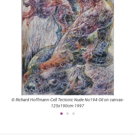
nn-Cell Tectonic Nude No194-Oil on canvas-
© Richard Hoffmann-The Kiss
125x190cm-1997
16