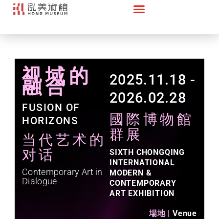
视域的
2025.11.18 -
融合
2026.02.28​
FUSION OF
國際博物館
HORIZONS
群展
当代艺术的
对话
SIXTH CHONGQING
INTERNATIONAL
Contemporary Art in
MODERN &
Dialogue
CONTEMPORARY
ART EXHIBITION
場地 |
Venue​